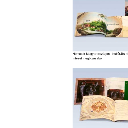
Németek Magyarországon | Kultúrális k
Intézet megbízásából