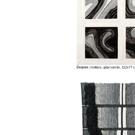
Életjelek | kollázs, gépi varrás, 112x77