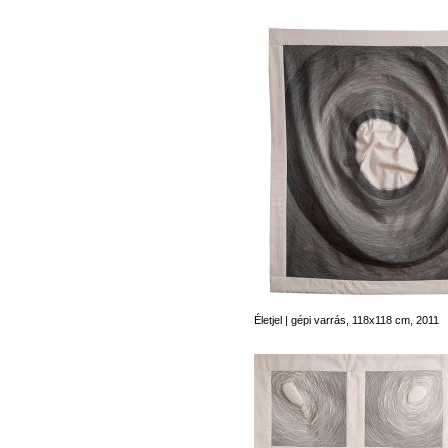
Életjel | gépi varrás, 118x118 cm, 2011