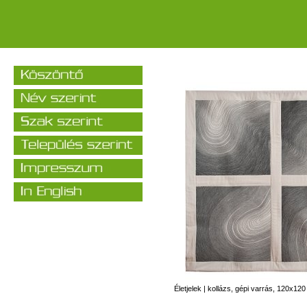
Életjelek | kollázs, gépi varrás, 120x12