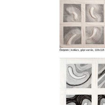
Életjelek | kollázs, gépi varrás, 118x11