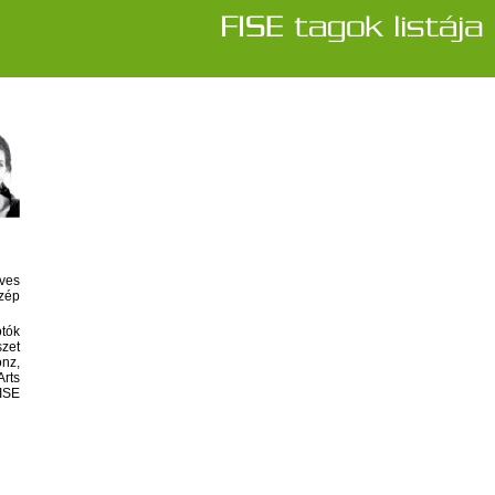
ves
zép
otók
zet
onz,
rts
ISE