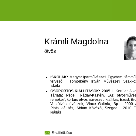
Krámli Magdolna
ötvös
ISKOLÁK:
Magyar Iparművészeti Egyetem, fémmű
tervező | Tömörkény István Művészeti Szakkö
Iskola
CSOPORTOS KIÁLLÍTÁSOK:
2005 II. Kerületi Alk
Tárlata; Péceli Ráday-Kastély, „Az ötvösművés
remekei”, kortárs ötvösművészeti kiállítás; Ezüst, Br
Vas-ötvösművészek, Vince Galéria, Bp. | 2000 A
Plats kiállítás, Átrium Kávézó, Szeged | 2010 F
kiállás
Email küldése