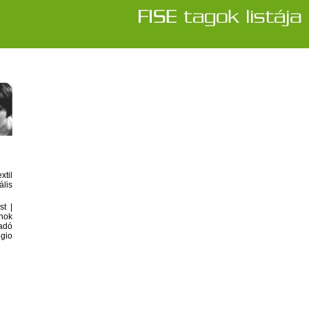
til
ális
t |
nok
gadó
gio