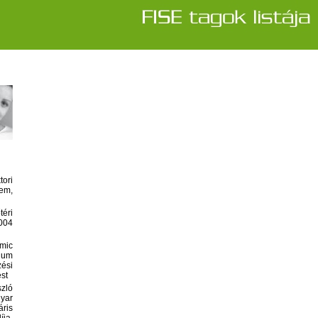
ori
em,
éri
004
mic
ium
ési
st
ló
yar
ris