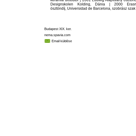
kerámia ülőbútor | 2001 Ludwig Alapítvány ösztönd
Designskolen Kolding, Dánia | 2000 Eras
ösztöndíj, Universidad de Barcelona, szobrász szak
Budapest XIX. ker.
nema.spavia.com
Email küldése