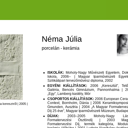
Néma Júlia
porcelán - kerámia
ISKOLÁK:
Moholy-Nagy Művészeti Egyetem, Dokt
Iskola, 2006– | Magyar Iparművészeti Egyet
Szilikátipari tervezőművész diploma, 2002
EGYÉNI KIÁLLÍTÁSOK:
2006 „Keresztút”, Tetőt
Galéria, Bencés Gimnázium, Pannonhalma | 2
„Egy”, Lamberg kastély, Mór
CSOPORTOS KIÁLLÍTÁSOK:
2006 European Cera
Context, Bornholm, Dánia | 2006 Keramiksympos
 a keresztről | 2005 |
Gmunden, Ausztria | 2004 „A Magyar Formatervez
Díj 25 éve”, Magyar Iparművészeti Múzeum, Budape
DÍJAK:
2003–2005 Moholy-Nagy Lász
Formatervezési Ösztöndíj | 2003 Mag
Formatervezési Díj, termék kategória, Modulá