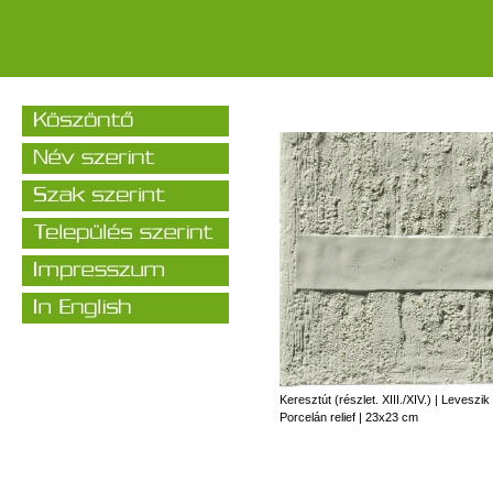
Keresztút (részlet. XIII./XIV.) | Leveszik
Porcelán relief | 23x23 cm